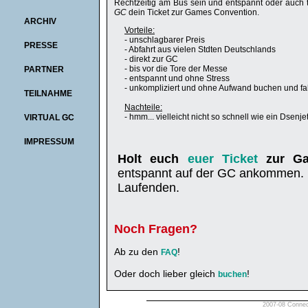
Rechtzeitig am Bus sein und entspannt oder auch t
GC
dein Ticket zur Games Convention.
ARCHIV
Vorteile:
- unschlagbarer Preis
PRESSE
- Abfahrt aus vielen Stdten Deutschlands
- direkt zur GC
- bis vor die Tore der Messe
PARTNER
- entspannt und ohne Stress
- unkompliziert und ohne Aufwand buchen und f
TEILNAHME
Nachteile:
- hmm... vielleicht nicht so schnell wie ein Dsenje
VIRTUAL GC
IMPRESSUM
Holt euch
euer Ticket
zur Ga
entspannt auf der GC ankommen. I
Laufenden.
Noch Fragen?
Ab zu den
!
FAQ
Oder doch lieber gleich
!
buchen
2007-08 Connect