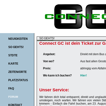
SO GEHTS!
NEUIGKEITEN
Connect GC ist dein Ticket zur 
SO GEHTS!
Angebot:
Direkt mit dem Bus
STDTE
Von wo?
Aus fast allen Gros
KARTE
Preis:
abhngig vom Abfahr
ZEITEN/ORTE
Wo kann ich buchen?
Hier!
PLATZSTATUS
FAQ
Unser Service:
FORUM
Wir fahren dich total entspannt, direkt und unglau
umsteigen, noch warten. Wir fahren von vielen St
kmmern - Einfach die Fahrt buchen, am 23. August
KONTAKT