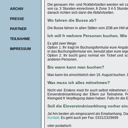
Die genauen Hin- und Rckfahrtzeiten werden wir c
von ca. 3 Stunden einrechnen, fr Zone 3 4-5 Stunde
ARCHIV
danach richten sich dann die Abfahrtzeiten.
PRESSE
Wo fahren die Busse ab?
Die Busse fahren in allen Stdten vom ZOB am Hbf a
PARTNER
Ich will fr mehrere Personen buchen. Wie
TEILNAHME
Es gibt zwei Wege:
Option 1: Ihr tragt im Buchungsformular eure Angab
IMPRESSUM
in das Buchungsformular ein, benutzt aber eure ei
Option 2: Ihr bucht ganz normal ein Ticket und s
anderen Personen.
Bis wann kann man buchen?
Man kann bis einschlielich den 16. August buchen. Di
Was muss ich alles mitnehmen?
Nicht viel. Erstens msst ihr euch selbst mitnehmen
Einverstndniserklrung der Eltern zur Teilnahme. P
Kleingeld fr Verpflegung dabei haben. Falls ihr die E
Soll die Einverstndniserklrung vorher e
Ja! Am besten als eingescannt als Emailanhang. Das 
Kontakt
. Es geht auch per Fax: 0331/2329699
oder postalisch: