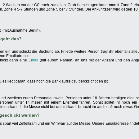
a. 2 Wochen vor der GC euch zumailen. Grob berschlagen kann man fr Zone 2 ein
n, Zone 4 5-7 Stunden und Zone 5 ber 7 Stunden. Die Ankunftszeit wird gegen 10 
b (mit Ausnahme Berlin).
 geht das?
en ein und schickt die Buchung ab. Fr jede weitere Person tragt ihr ebenfalls all
gene Emailadresse!
chickt dann eine
Email
(mit eurem Namen) an uns mit der Anzahl und den Ang
es liegt daran, dass noch die Banklaufzeit zu bercksichtigen ist.
 und zweitens euren Personalausweis. Personen unter 18 Jahren bentigen eine sch
ersonen unter 14 mssen mit einem Elternteil fahren. Sonst solltet ihr noch ein
intrittskarte fr die Messe nicht bei uns mitkauft, braucht ihr auch dafr noch etwas Ge
ingeschickt werden?
spart viel Zettelkram und ein Wirrwarr auf der Messe. Unsere Emailadresse findet 