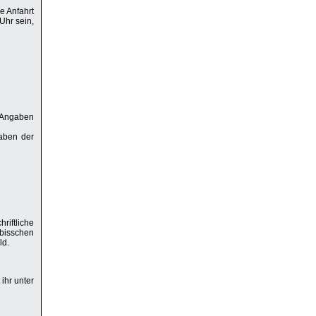
e Anfahrt
Uhr sein,
e Angaben
aben der
riftliche
 bisschen
ld.
ihr unter