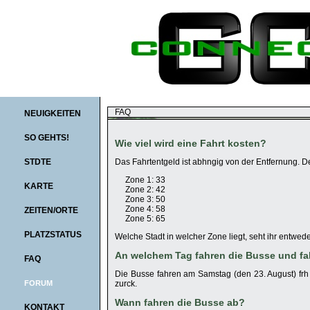
FAQ
NEUIGKEITEN
SO GEHTS!
Wie viel wird eine Fahrt kosten?
Das Fahrtentgeld ist abhngig von der Entfernung. Der
STDTE
Zone 1: 33
KARTE
Zone 2: 42
Zone 3: 50
Zone 4: 58
ZEITEN/ORTE
Zone 5: 65
PLATZSTATUS
Welche Stadt in welcher Zone liegt, seht ihr entwede
An welchem Tag fahren die Busse und fa
FAQ
Die Busse fahren am Samstag (den 23. August) fr
zurck.
FORUM
Wann fahren die Busse ab?
KONTAKT