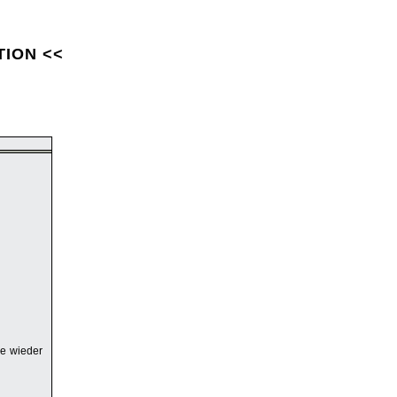
TION <<
de wieder