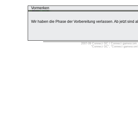
Vormerken
Wir haben die Phase der Vorbereitung verlassen. Ab jetzt sind a
2007-09 Connect GC / Connect gamescom. Ver
"Connect GC", "Connect gamescom" 