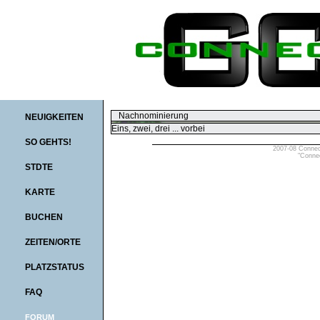
Nachnominierung
NEUIGKEITEN
Eins, zwei, drei ... vorbei
SO GEHTS!
2007-08 Connect
"Connec
STDTE
KARTE
BUCHEN
ZEITEN/ORTE
PLATZSTATUS
FAQ
FORUM