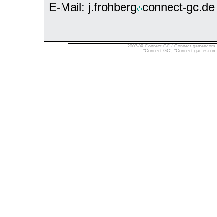
E-Mail: j.frohberg
connect-gc.de
2007-09 Connect GC / Connect gamescom. Ver
"Connect GC", "Connect gamescom" 