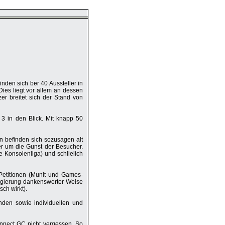
nden sich ber 40 Aussteller in
 Dies liegt vor allem an dessen
zer breitet sich der Stand von
 3 in den Blick. Mit knapp 50
en befinden sich sozusagen alt
r um die Gunst der Besucher.
 Konsolenliga) und schlielich
Petitionen (Munit und Games-
regierung dankenswerter Weise
ch wirkt).
den sowie individuellen und
nnect GC nicht vergessen. So