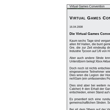
Virtual Games Convention
Virtual Games Co
16.04.2008
Die Virtual Games Conv
Kaum sechs Tage sind vergange
allen fnf Hallen, die bunt gem
Gre, die zur Zeit eindeutig d
Industrie Tycoon auf 1/6 von H
Aber auch andere Stnde knnen
Untersttzern belegt Xbox Aktu
Doch noch ist nichts entschie
eingesessene Teilnehmer wie
Dies wren die Legion der Hor
neXGam (ein umfassendes Port
Dies sind aber bei weitem n
Catcher) fr den Erhalt der G
entschieden, einen Stand auf 
Es prsentiert sich eine ru
gemeinschaftlichen Stnden. Sc
Bei all dem Stbern auf der 