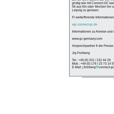
gnstig wie mit Connect GC ka
56 aus Kln oder Mnchen hin un
Leipzig zu genieen.
Fr weiterfhrende Informatione
vgc.connect-gc.de
Informationen zu Anreise und
www.gc-germany.com
Ansprechpartner fr die Presse:
Jrg Frohberg
Tel.: +49 (0) 331 / 232 44 29
Mob.: +49 (0) 176 / 23 73 14 5
E-Mail: j.frohberg
connect-gc