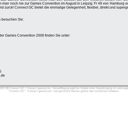
m man noch nie zur Games Convention im August in Leipzig: Fr 49 von Hamburg o
d zurck! Connect GC bietet die einmalige Gelegenheit, flexibel, direkt und super
n besuchen Sie:
 der Games Convention 2008 finden Sie unter:
5
.de
2007-09 Connect GC / Connect gamescom. Vervielfltigung jeglicher Inhalte ohne Genehmigung ist untersagt
"Connect GC", "Connect gamescom" und geschtzte Namen gehren den rechtlichen Inhabern.